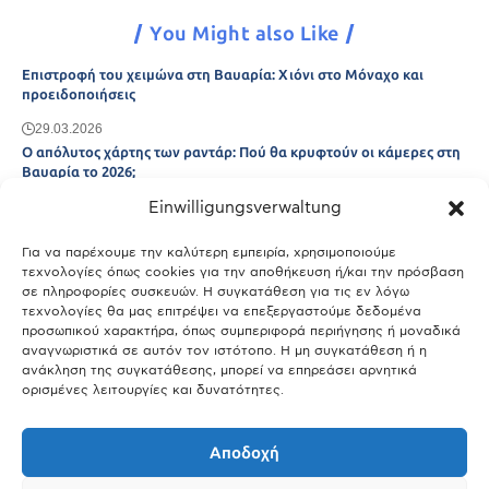
You Might also Like
Επιστροφή του χειμώνα στη Βαυαρία: Χιόνι στο Μόναχο και
προειδοποιήσεις
29.03.2026
Ο απόλυτος χάρτης των ραντάρ: Πού θα κρυφτούν οι κάμερες στη
Βαυαρία το 2026;
Einwilligungsverwaltung
29.03.2026
Άτλας Ευτυχίας: Ποιες πόλεις της Βαυαρίας αφήνουν πίσω τους το
Μόναχο;
Για να παρέχουμε την καλύτερη εμπειρία, χρησιμοποιούμε
τεχνολογίες όπως cookies για την αποθήκευση ή/και την πρόσβαση
25.03.2026
σε πληροφορίες συσκευών. Η συγκατάθεση για τις εν λόγω
Θύελλα χτυπά το Μόναχο: Κίνδυνος από τους ισχυρούς ανέμους
τεχνολογίες θα μας επιτρέψει να επεξεργαστούμε δεδομένα
και τις καταιγίδες
προσωπικού χαρακτήρα, όπως συμπεριφορά περιήγησης ή μοναδικά
αναγνωριστικά σε αυτόν τον ιστότοπο. Η μη συγκατάθεση ή η
25.03.2026
ανάκληση της συγκατάθεσης, μπορεί να επηρεάσει αρνητικά
ορισμένες λειτουργίες και δυνατότητες.
Show More
Αποδοχή