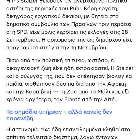
Η Iris Stalzer θεωρούνταν ανερχόμενο πολιτικό
αστέρι της περιοχής του Ruhr. Κόρη εργάτη,
δικηγόρος εργατικού δικαίου, με θητεία στο
δημοτικό συμβούλιο των Πρασίνων πριν περάσει
στη SPD, είχε μόλις κερδίσει τις εκλογές στις 28
Σεπτεμβρίου. Η ορκωμοσία της ως δημάρχου είχε
προγραμματιστεί για την 1η Νοεμβρίου.
Πίσω από την πολιτική επιτυχία, ωστόσο, η
οικογενειακή ζωή είχε ήδη εκτροχιαστεί. Η Stalzer
και ο σύζυγός της, που δεν απέκτησαν βιολογικά
παιδιά, υιοθέτησαν δύο παιδιά από την Αφρική
και την Καραϊβική — τη Zoe από το Μάλι και, έξι
χρόνια αργότερα, τον Frantz από την Αϊτή.
Τα σημάδια υπήρχαν – αλλά κανείς δεν
παρενέβη
Η αστυνομία είχε ήδη επανειλημμένα κληθεί στο
σπίτι το τελευταίο διάστημα, λόγω έντονων