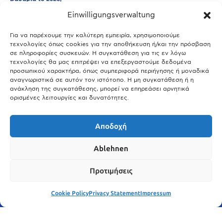
Einwilligungsverwaltung
29.03.2026
Άτλας Ευτυχίας: Ποιες πόλεις της Βαυαρίας αφήνουν πίσω τους το
Μόναχο;
Για να παρέχουμε την καλύτερη εμπειρία, χρησιμοποιούμε
τεχνολογίες όπως cookies για την αποθήκευση ή/και την πρόσβαση
25.03.2026
σε πληροφορίες συσκευών. Η συγκατάθεση για τις εν λόγω
Θύελλα χτυπά το Μόναχο: Κίνδυνος από τους ισχυρούς ανέμους
τεχνολογίες θα μας επιτρέψει να επεξεργαστούμε δεδομένα
και τις καταιγίδες
προσωπικού χαρακτήρα, όπως συμπεριφορά περιήγησης ή μοναδικά
αναγνωριστικά σε αυτόν τον ιστότοπο. Η μη συγκατάθεση ή η
25.03.2026
ανάκληση της συγκατάθεσης, μπορεί να επηρεάσει αρνητικά
ορισμένες λειτουργίες και δυνατότητες.
Show More
Αποδοχή
Ablehnen
Προτιμήσεις
Cookie Policy
Privacy Statement
Impressum