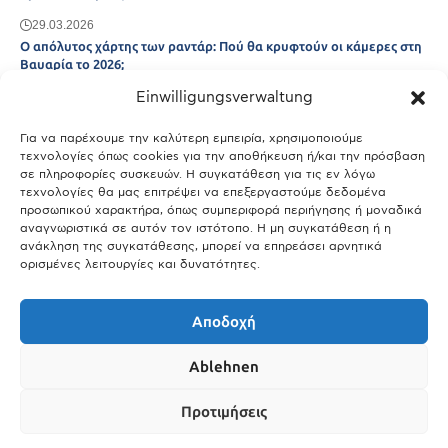
29.03.2026
Ο απόλυτος χάρτης των ραντάρ: Πού θα κρυφτούν οι κάμερες στη
Βαυαρία το 2026;
Einwilligungsverwaltung
29.03.2026
Άτλας Ευτυχίας: Ποιες πόλεις της Βαυαρίας αφήνουν πίσω τους το
Μόναχο;
Για να παρέχουμε την καλύτερη εμπειρία, χρησιμοποιούμε
τεχνολογίες όπως cookies για την αποθήκευση ή/και την πρόσβαση
25.03.2026
σε πληροφορίες συσκευών. Η συγκατάθεση για τις εν λόγω
Θύελλα χτυπά το Μόναχο: Κίνδυνος από τους ισχυρούς ανέμους
τεχνολογίες θα μας επιτρέψει να επεξεργαστούμε δεδομένα
και τις καταιγίδες
προσωπικού χαρακτήρα, όπως συμπεριφορά περιήγησης ή μοναδικά
αναγνωριστικά σε αυτόν τον ιστότοπο. Η μη συγκατάθεση ή η
25.03.2026
ανάκληση της συγκατάθεσης, μπορεί να επηρεάσει αρνητικά
ορισμένες λειτουργίες και δυνατότητες.
Show More
Αποδοχή
Ablehnen
Προτιμήσεις