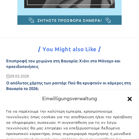
You Might also Like
Επιστροφή του χειμώνα στη Βαυαρία: Χιόνι στο Μόναχο και
προειδοποιήσεις
29.03.2026
Ο απόλυτος χάρτης των ραντάρ: Πού θα κρυφτούν οι κάμερες στη
Βαυαρία το 2026;
Einwilligungsverwaltung
29.03.2026
Άτλας Ευτυχίας: Ποιες πόλεις της Βαυαρίας αφήνουν πίσω τους το
Μόναχο;
Για να παρέχουμε την καλύτερη εμπειρία, χρησιμοποιούμε
τεχνολογίες όπως cookies για την αποθήκευση ή/και την πρόσβαση
25.03.2026
σε πληροφορίες συσκευών. Η συγκατάθεση για τις εν λόγω
Θύελλα χτυπά το Μόναχο: Κίνδυνος από τους ισχυρούς ανέμους
τεχνολογίες θα μας επιτρέψει να επεξεργαστούμε δεδομένα
και τις καταιγίδες
προσωπικού χαρακτήρα, όπως συμπεριφορά περιήγησης ή μοναδικά