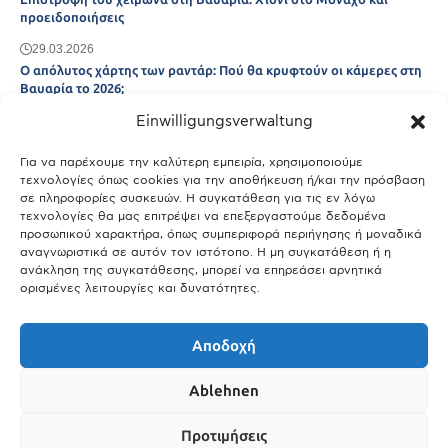
προειδοποιήσεις
29.03.2026
Ο απόλυτος χάρτης των ραντάρ: Πού θα κρυφτούν οι κάμερες στη
Βαυαρία το 2026;
Einwilligungsverwaltung
29.03.2026
Άτλας Ευτυχίας: Ποιες πόλεις της Βαυαρίας αφήνουν πίσω τους το
Μόναχο;
Για να παρέχουμε την καλύτερη εμπειρία, χρησιμοποιούμε
τεχνολογίες όπως cookies για την αποθήκευση ή/και την πρόσβαση
25.03.2026
σε πληροφορίες συσκευών. Η συγκατάθεση για τις εν λόγω
Θύελλα χτυπά το Μόναχο: Κίνδυνος από τους ισχυρούς ανέμους
τεχνολογίες θα μας επιτρέψει να επεξεργαστούμε δεδομένα
και τις καταιγίδες
προσωπικού χαρακτήρα, όπως συμπεριφορά περιήγησης ή μοναδικά
αναγνωριστικά σε αυτόν τον ιστότοπο. Η μη συγκατάθεση ή η
25.03.2026
ανάκληση της συγκατάθεσης, μπορεί να επηρεάσει αρνητικά
ορισμένες λειτουργίες και δυνατότητες.
Show More
Αποδοχή
Ablehnen
Προτιμήσεις