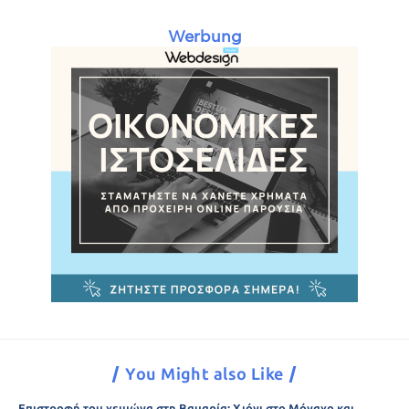
Werbung
You Might also Like
Επιστροφή του χειμώνα στη Βαυαρία: Χιόνι στο Μόναχο και