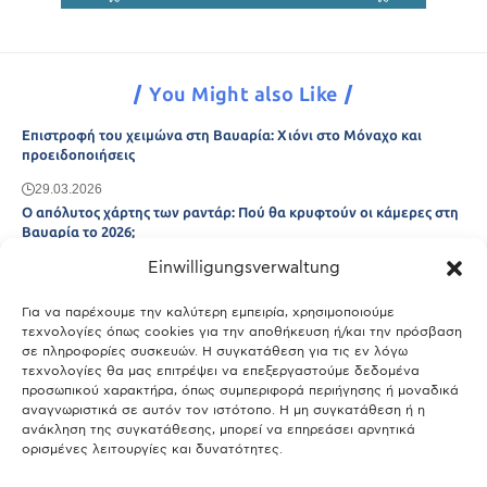
You Might also Like
Επιστροφή του χειμώνα στη Βαυαρία: Χιόνι στο Μόναχο και
προειδοποιήσεις
29.03.2026
Ο απόλυτος χάρτης των ραντάρ: Πού θα κρυφτούν οι κάμερες στη
Βαυαρία το 2026;
Einwilligungsverwaltung
29.03.2026
Άτλας Ευτυχίας: Ποιες πόλεις της Βαυαρίας αφήνουν πίσω τους το
Μόναχο;
Για να παρέχουμε την καλύτερη εμπειρία, χρησιμοποιούμε
τεχνολογίες όπως cookies για την αποθήκευση ή/και την πρόσβαση
25.03.2026
σε πληροφορίες συσκευών. Η συγκατάθεση για τις εν λόγω
Θύελλα χτυπά το Μόναχο: Κίνδυνος από τους ισχυρούς ανέμους
τεχνολογίες θα μας επιτρέψει να επεξεργαστούμε δεδομένα
και τις καταιγίδες
προσωπικού χαρακτήρα, όπως συμπεριφορά περιήγησης ή μοναδικά
αναγνωριστικά σε αυτόν τον ιστότοπο. Η μη συγκατάθεση ή η
25.03.2026
ανάκληση της συγκατάθεσης, μπορεί να επηρεάσει αρνητικά
ορισμένες λειτουργίες και δυνατότητες.
Show More