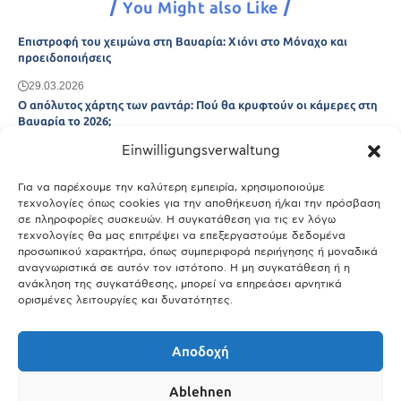
You Might also Like
Επιστροφή του χειμώνα στη Βαυαρία: Χιόνι στο Μόναχο και
προειδοποιήσεις
29.03.2026
Ο απόλυτος χάρτης των ραντάρ: Πού θα κρυφτούν οι κάμερες στη
Βαυαρία το 2026;
Einwilligungsverwaltung
29.03.2026
Άτλας Ευτυχίας: Ποιες πόλεις της Βαυαρίας αφήνουν πίσω τους το
Μόναχο;
Για να παρέχουμε την καλύτερη εμπειρία, χρησιμοποιούμε
τεχνολογίες όπως cookies για την αποθήκευση ή/και την πρόσβαση
25.03.2026
σε πληροφορίες συσκευών. Η συγκατάθεση για τις εν λόγω
Θύελλα χτυπά το Μόναχο: Κίνδυνος από τους ισχυρούς ανέμους
τεχνολογίες θα μας επιτρέψει να επεξεργαστούμε δεδομένα
και τις καταιγίδες
προσωπικού χαρακτήρα, όπως συμπεριφορά περιήγησης ή μοναδικά
αναγνωριστικά σε αυτόν τον ιστότοπο. Η μη συγκατάθεση ή η
25.03.2026
ανάκληση της συγκατάθεσης, μπορεί να επηρεάσει αρνητικά
ορισμένες λειτουργίες και δυνατότητες.
Show More
Αποδοχή
Ablehnen