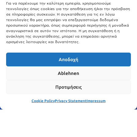
Μόναχο;
Για να παρέχουμε την καλύτερη εμπειρία, χρησιμοποιούμε
τεχνολογίες όπως cookies για την αποθήκευση ή/και την πρόσβαση
25.03.2026
σε πληροφορίες συσκευών. Η συγκατάθεση για τις εν λόγω
Θύελλα χτυπά το Μόναχο: Κίνδυνος από τους ισχυρούς ανέμους
τεχνολογίες θα μας επιτρέψει να επεξεργαστούμε δεδομένα
και τις καταιγίδες
προσωπικού χαρακτήρα, όπως συμπεριφορά περιήγησης ή μοναδικά
αναγνωριστικά σε αυτόν τον ιστότοπο. Η μη συγκατάθεση ή η
25.03.2026
ανάκληση της συγκατάθεσης, μπορεί να επηρεάσει αρνητικά
ορισμένες λειτουργίες και δυνατότητες.
Show More
Αποδοχή
Ablehnen
Προτιμήσεις
Cookie Policy
Privacy Statement
Impressum
© meinbavaria.de 2025 | Alle Rechte vorbehalten | By
WebDesign Meister