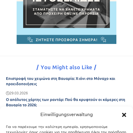
You Might also Like
Επιστροφή του χειμώνα στη Βαυαρία: Χιόνι στο Μόναχο και
προειδοποιήσεις
29.03.2026
Ο απόλυτος χάρτης των ραντάρ: Πού θα κρυφτούν οι κάμερες στη
Βαυαρία το 2026;
Einwilligungsverwaltung
29.03.2026
Άτλας Ευτυχίας: Ποιες πόλεις της Βαυαρίας αφήνουν πίσω τους το
Μόναχο;
Για να παρέχουμε την καλύτερη εμπειρία, χρησιμοποιούμε
τεχνολογίες όπως cookies για την αποθήκευση ή/και την πρόσβαση