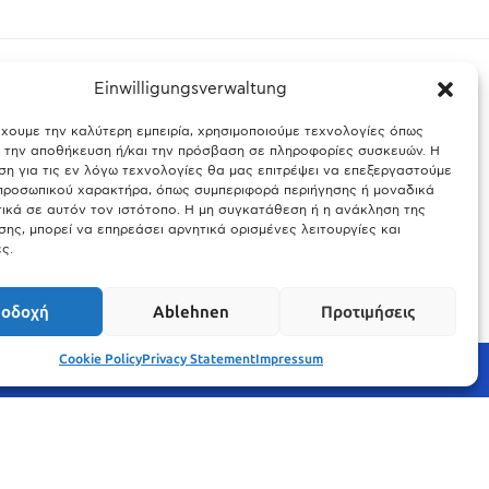
Einwilligungsverwaltung
έχουμε την καλύτερη εμπειρία, χρησιμοποιούμε τεχνολογίες όπως
ς Βαυαρίας
Θύελλα χτυπά το Μόναχο: Κίνδυνος από τους
α την αποθήκευση ή/και την πρόσβαση σε πληροφορίες συσκευών. Η
ισχυρούς ανέμους και τις καταιγίδες
η για τις εν λόγω τεχνολογίες θα μας επιτρέψει να επεξεργαστούμε
ροσωπικού χαρακτήρα, όπως συμπεριφορά περιήγησης ή μοναδικά
25.03.2026
ικά σε αυτόν τον ιστότοπο. Η μη συγκατάθεση ή η ανάκληση της
ης, μπορεί να επηρεάσει αρνητικά ορισμένες λειτουργίες και
ς.
οδοχή
Ablehnen
Προτιμήσεις
Cookie Policy
Privacy Statement
Impressum