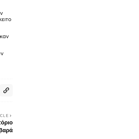
εν
κειτο
ηκαν
υν
ICLE
τόριο
οβαρά