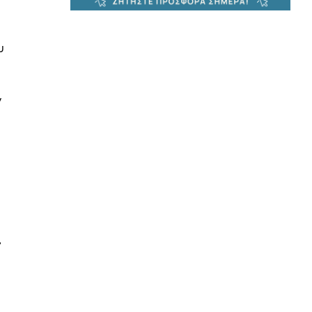
υ
ν
,