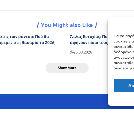
You Might also Like
Για να παρ
ρτης των ραντάρ: Πού θα
Άτλας Ευτυχίας: Ποιες πόλεις τη
cookies γι
άμερες στη Βαυαρία το 2026;
αφήνουν πίσω τους το Μόναχο;
συγκατάθεσ
δεδομένα π
25.03.2026
αναγνωριστ
συγκατάθεσ
Show More
δυνατότητε
Απ