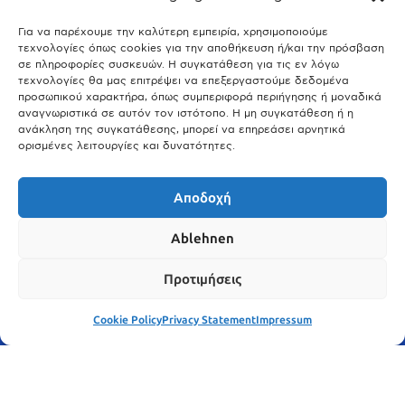
Άτλας Ευτυχίας: Ποιες πόλεις της Βαυαρίας αφήνουν πίσω τους το
Μόναχο;
Για να παρέχουμε την καλύτερη εμπειρία, χρησιμοποιούμε
τεχνολογίες όπως cookies για την αποθήκευση ή/και την πρόσβαση
25.03.2026
σε πληροφορίες συσκευών. Η συγκατάθεση για τις εν λόγω
Θύελλα χτυπά το Μόναχο: Κίνδυνος από τους ισχυρούς ανέμους
τεχνολογίες θα μας επιτρέψει να επεξεργαστούμε δεδομένα
και τις καταιγίδες
προσωπικού χαρακτήρα, όπως συμπεριφορά περιήγησης ή μοναδικά
αναγνωριστικά σε αυτόν τον ιστότοπο. Η μη συγκατάθεση ή η
25.03.2026
ανάκληση της συγκατάθεσης, μπορεί να επηρεάσει αρνητικά
ορισμένες λειτουργίες και δυνατότητες.
Show More
Αποδοχή
Ablehnen
Προτιμήσεις
Cookie Policy
Privacy Statement
Impressum