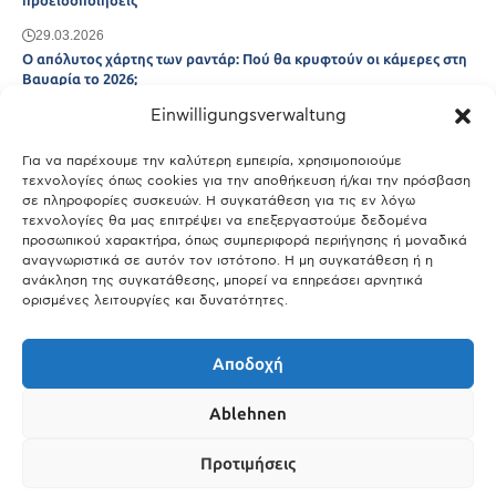
προειδοποιήσεις
29.03.2026
Ο απόλυτος χάρτης των ραντάρ: Πού θα κρυφτούν οι κάμερες στη
Βαυαρία το 2026;
Einwilligungsverwaltung
29.03.2026
Άτλας Ευτυχίας: Ποιες πόλεις της Βαυαρίας αφήνουν πίσω τους το
Μόναχο;
Για να παρέχουμε την καλύτερη εμπειρία, χρησιμοποιούμε
τεχνολογίες όπως cookies για την αποθήκευση ή/και την πρόσβαση
25.03.2026
σε πληροφορίες συσκευών. Η συγκατάθεση για τις εν λόγω
Θύελλα χτυπά το Μόναχο: Κίνδυνος από τους ισχυρούς ανέμους
τεχνολογίες θα μας επιτρέψει να επεξεργαστούμε δεδομένα
και τις καταιγίδες
προσωπικού χαρακτήρα, όπως συμπεριφορά περιήγησης ή μοναδικά
αναγνωριστικά σε αυτόν τον ιστότοπο. Η μη συγκατάθεση ή η
25.03.2026
ανάκληση της συγκατάθεσης, μπορεί να επηρεάσει αρνητικά
ορισμένες λειτουργίες και δυνατότητες.
Show More
Αποδοχή
Ablehnen
Προτιμήσεις