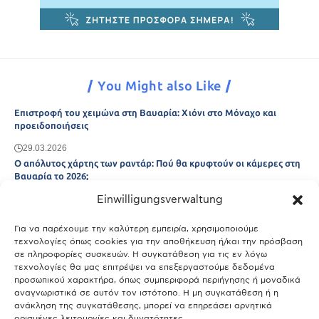
You Might also Like
Επιστροφή του χειμώνα στη Βαυαρία: Χιόνι στο Μόναχο και
προειδοποιήσεις
29.03.2026
Ο απόλυτος χάρτης των ραντάρ: Πού θα κρυφτούν οι κάμερες στη
Βαυαρία το 2026;
Einwilligungsverwaltung
29.03.2026
Άτλας Ευτυχίας: Ποιες πόλεις της Βαυαρίας αφήνουν πίσω τους το
Μόναχο;
Για να παρέχουμε την καλύτερη εμπειρία, χρησιμοποιούμε
τεχνολογίες όπως cookies για την αποθήκευση ή/και την πρόσβαση
25.03.2026
σε πληροφορίες συσκευών. Η συγκατάθεση για τις εν λόγω
Θύελλα χτυπά το Μόναχο: Κίνδυνος από τους ισχυρούς ανέμους
τεχνολογίες θα μας επιτρέψει να επεξεργαστούμε δεδομένα
και τις καταιγίδες
προσωπικού χαρακτήρα, όπως συμπεριφορά περιήγησης ή μοναδικά
αναγνωριστικά σε αυτόν τον ιστότοπο. Η μη συγκατάθεση ή η
25.03.2026
ανάκληση της συγκατάθεσης, μπορεί να επηρεάσει αρνητικά
ορισμένες λειτουργίες και δυνατότητες.