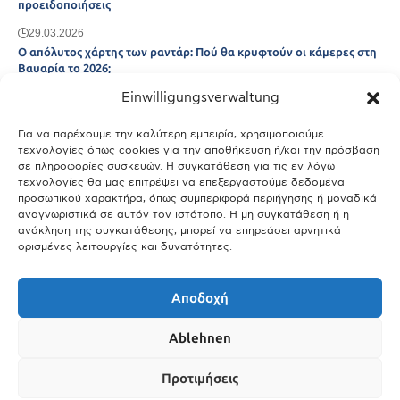
προειδοποιήσεις
29.03.2026
Ο απόλυτος χάρτης των ραντάρ: Πού θα κρυφτούν οι κάμερες στη
Βαυαρία το 2026;
Einwilligungsverwaltung
29.03.2026
Άτλας Ευτυχίας: Ποιες πόλεις της Βαυαρίας αφήνουν πίσω τους το
Μόναχο;
Για να παρέχουμε την καλύτερη εμπειρία, χρησιμοποιούμε
τεχνολογίες όπως cookies για την αποθήκευση ή/και την πρόσβαση
25.03.2026
σε πληροφορίες συσκευών. Η συγκατάθεση για τις εν λόγω
Θύελλα χτυπά το Μόναχο: Κίνδυνος από τους ισχυρούς ανέμους
τεχνολογίες θα μας επιτρέψει να επεξεργαστούμε δεδομένα
και τις καταιγίδες
προσωπικού χαρακτήρα, όπως συμπεριφορά περιήγησης ή μοναδικά
αναγνωριστικά σε αυτόν τον ιστότοπο. Η μη συγκατάθεση ή η
25.03.2026
ανάκληση της συγκατάθεσης, μπορεί να επηρεάσει αρνητικά
ορισμένες λειτουργίες και δυνατότητες.
Show More
Αποδοχή
Ablehnen
Προτιμήσεις