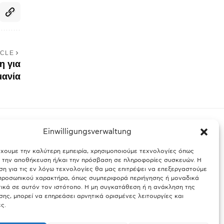
ICLE
η για
μανία
Einwilligungsverwaltung
έχουμε την καλύτερη εμπειρία, χρησιμοποιούμε τεχνολογίες όπως
ς Βαυαρίας
Θύελλα χτυπά το Μόναχο: Κίνδυνος από τους
α την αποθήκευση ή/και την πρόσβαση σε πληροφορίες συσκευών. Η
ισχυρούς ανέμους και τις καταιγίδες
η για τις εν λόγω τεχνολογίες θα μας επιτρέψει να επεξεργαστούμε
ροσωπικού χαρακτήρα, όπως συμπεριφορά περιήγησης ή μοναδικά
25.03.2026
ικά σε αυτόν τον ιστότοπο. Η μη συγκατάθεση ή η ανάκληση της
ης, μπορεί να επηρεάσει αρνητικά ορισμένες λειτουργίες και
ς.