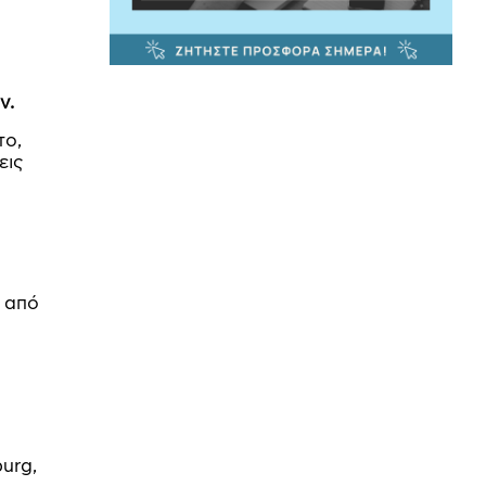
ν.
το,
εις
 από
urg,