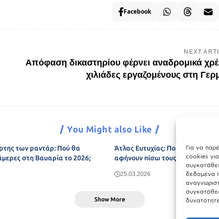
Facebook
NEXT ART
Απόφαση δικαστηρίου φέρνει αναδρομικά χρέ
χιλιάδες εργαζομένους στη Γερ
You Might also Like
Για να παρ
ρτης των ραντάρ: Πού θα
Άτλας Ευτυχίας: Ποιες πόλεις τη
cookies γι
άμερες στη Βαυαρία το 2026;
αφήνουν πίσω τους το Μόναχο;
συγκατάθεσ
δεδομένα π
25.03.2026
αναγνωριστ
συγκατάθεσ
Show More
δυνατότητε