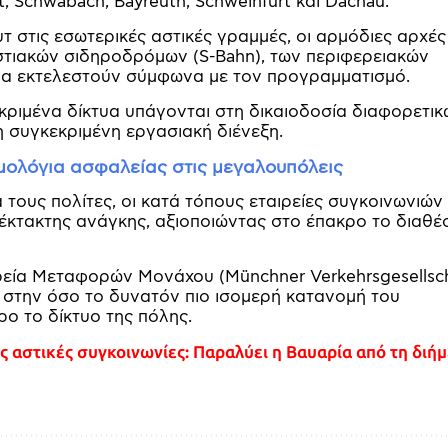
t, Schwabach, Bayreuth, Schweinfurt και Dachau.
 στις εσωτερικές αστικές γραμμές, οι αρμόδιες αρχές
στιακών σιδηροδρόμων (S-Bahn), των περιφερειακών
θα εκτελεστούν σύμφωνα με τον προγραμματισμό.
κριμένα δίκτυα υπάγονται στη δικαιοδοσία διαφορετι
τη συγκεκριμένη εργασιακή διένεξη.
ομολόγια ασφαλείας στις μεγαλουπόλεις
 τους πολίτες, οι κατά τόπους εταιρείες συγκοινωνιών
έκτακτης ανάγκης, αξιοποιώντας στο έπακρο το διαθέ
ρεία Μεταφορών Μονάχου (Münchner Verkehrsgesellsch
ες στην όσο το δυνατόν πιο ισομερή κατανομή του
ο το δίκτυο της πόλης.
ς αστικές συγκοινωνίες: Παραλύει η Βαυαρία από τη διή