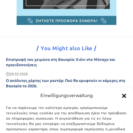
You Might also Like
Επιστροφή του χειμώνα στη Βαυαρία: Χιόνι στο Μόναχο και
προειδοποιήσεις
29.03.2026
Ο απόλυτος χάρτης των ραντάρ: Πού θα κρυφτούν οι κάμερες στη
Βαυαρία το 2026;
Einwilligungsverwaltung
29.03.2026
Άτλας Ευτυχίας: Ποιες πόλεις της Βαυαρίας αφήνουν πίσω τους το
Μόναχο;
Για να παρέχουμε την καλύτερη εμπειρία, χρησιμοποιούμε
τεχνολογίες όπως cookies για την αποθήκευση ή/και την πρόσβαση
25.03.2026
σε πληροφορίες συσκευών. Η συγκατάθεση για τις εν λόγω
Θύελλα χτυπά το Μόναχο: Κίνδυνος από τους ισχυρούς ανέμους
τεχνολογίες θα μας επιτρέψει να επεξεργαστούμε δεδομένα
και τις καταιγίδες
προσωπικού χαρακτήρα, όπως συμπεριφορά περιήγησης ή μοναδικά