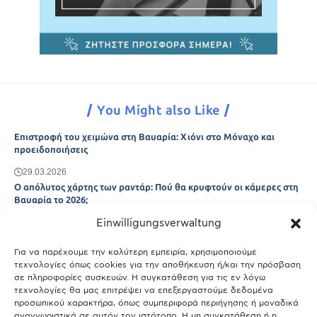
You Might also Like
Επιστροφή του χειμώνα στη Βαυαρία: Χιόνι στο Μόναχο και
προειδοποιήσεις
29.03.2026
Ο απόλυτος χάρτης των ραντάρ: Πού θα κρυφτούν οι κάμερες στη
Βαυαρία το 2026;
Einwilligungsverwaltung
29.03.2026
Άτλας Ευτυχίας: Ποιες πόλεις της Βαυαρίας αφήνουν πίσω τους το
Μόναχο;
Για να παρέχουμε την καλύτερη εμπειρία, χρησιμοποιούμε
τεχνολογίες όπως cookies για την αποθήκευση ή/και την πρόσβαση
25.03.2026
σε πληροφορίες συσκευών. Η συγκατάθεση για τις εν λόγω
Θύελλα χτυπά το Μόναχο: Κίνδυνος από τους ισχυρούς ανέμους
τεχνολογίες θα μας επιτρέψει να επεξεργαστούμε δεδομένα
και τις καταιγίδες
προσωπικού χαρακτήρα, όπως συμπεριφορά περιήγησης ή μοναδικά
αναγνωριστικά σε αυτόν τον ιστότοπο. Η μη συγκατάθεση ή η