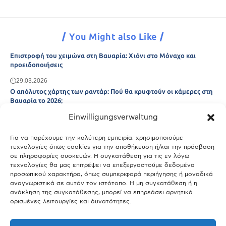
You Might also Like
Επιστροφή του χειμώνα στη Βαυαρία: Χιόνι στο Μόναχο και
προειδοποιήσεις
29.03.2026
Ο απόλυτος χάρτης των ραντάρ: Πού θα κρυφτούν οι κάμερες στη
Βαυαρία το 2026;
Einwilligungsverwaltung
29.03.2026
Άτλας Ευτυχίας: Ποιες πόλεις της Βαυαρίας αφήνουν πίσω τους το
Μόναχο;
Για να παρέχουμε την καλύτερη εμπειρία, χρησιμοποιούμε
τεχνολογίες όπως cookies για την αποθήκευση ή/και την πρόσβαση
25.03.2026
σε πληροφορίες συσκευών. Η συγκατάθεση για τις εν λόγω
Θύελλα χτυπά το Μόναχο: Κίνδυνος από τους ισχυρούς ανέμους
τεχνολογίες θα μας επιτρέψει να επεξεργαστούμε δεδομένα
και τις καταιγίδες
προσωπικού χαρακτήρα, όπως συμπεριφορά περιήγησης ή μοναδικά
αναγνωριστικά σε αυτόν τον ιστότοπο. Η μη συγκατάθεση ή η
25.03.2026
ανάκληση της συγκατάθεσης, μπορεί να επηρεάσει αρνητικά
ορισμένες λειτουργίες και δυνατότητες.
Show More