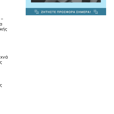
 –
ια
ϊκής
υχνά
ς
ς