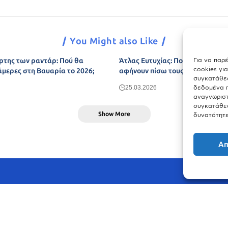
You Might also Like
Για να παρ
ρτης των ραντάρ: Πού θα
Άτλας Ευτυχίας: Ποιες πόλεις τη
cookies γι
άμερες στη Βαυαρία το 2026;
αφήνουν πίσω τους το Μόναχο;
συγκατάθεσ
δεδομένα π
25.03.2026
αναγνωριστ
συγκατάθεσ
Show More
δυνατότητε
Απ