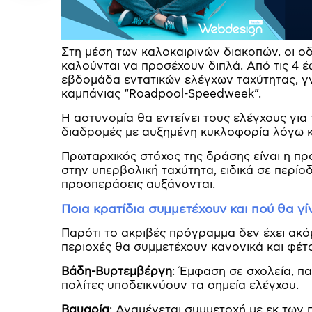
Στη μέση των καλοκαιρινών διακοπών, οι οδ
καλούνται να προσέχουν διπλά. Από τις 4 
εβδομάδα εντατικών ελέγχων ταχύτητας, γν
καμπάνιας “Roadpool-Speedweek”.
Η αστυνομία θα εντείνει τους ελέγχους για 
διαδρομές με αυξημένη κυκλοφορία λόγω κ
Πρωταρχικός στόχος της δράσης είναι η π
στην υπερβολική ταχύτητα, ειδικά σε περίο
προσπεράσεις αυξάνονται.
Ποια κρατίδια συμμετέχουν και πού θα γίν
Παρότι το ακριβές πρόγραμμα δεν έχει ακόμ
περιοχές θα συμμετέχουν κανονικά και φέτ
Βάδη-Βυρτεμβέργη
: Έμφαση σε σχολεία, πα
πολίτες υποδεικνύουν τα σημεία ελέγχου.
Βαυαρία
: Αναμένεται συμμετοχή με εκ των