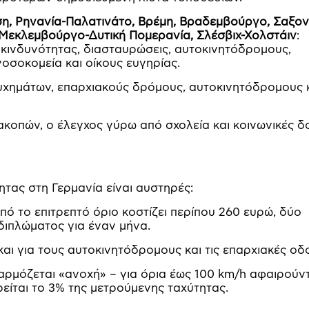
η, Ρηνανία-Παλατινάτο, Βρέμη, Βραδεμβούργο, Σαξον
 Μεκλεμβούργο-Δυτική Πομερανία, Σλέσβιχ-Χολστάιν
:
κινδυνότητας, διασταυρώσεις, αυτοκινητόδρομους,
νοσοκομεία και οίκους ευγηρίας.
υχημάτων, επαρχιακούς δρόμους, αυτοκινητόδρομους 
ακοπών, ο έλεγχος γύρω από σχολεία και κοινωνικές δ
τας στη Γερμανία είναι αυστηρές:
ό το επιτρεπτό όριο κοστίζει περίπου 260 ευρώ, δύο
διπλώματος για έναν μήνα.
και για τους αυτοκινητόδρομους και τις επαρχιακές οδ
αρμόζεται «ανοχή» – για όρια έως 100 km/h αφαιρούντ
είται το 3% της μετρούμενης ταχύτητας.