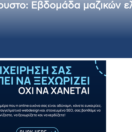
γουστο: Εβδομάδα μαζικών ε