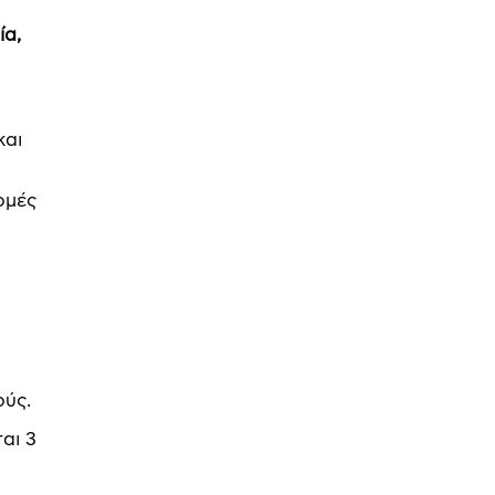
ία,
και
ομές
ούς.
αι 3