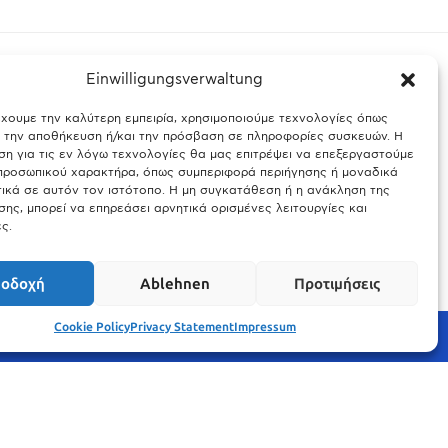
Einwilligungsverwaltung
έχουμε την καλύτερη εμπειρία, χρησιμοποιούμε τεχνολογίες όπως
ς Βαυαρίας
Θύελλα χτυπά το Μόναχο: Κίνδυνος από τους
α την αποθήκευση ή/και την πρόσβαση σε πληροφορίες συσκευών. Η
ισχυρούς ανέμους και τις καταιγίδες
η για τις εν λόγω τεχνολογίες θα μας επιτρέψει να επεξεργαστούμε
ροσωπικού χαρακτήρα, όπως συμπεριφορά περιήγησης ή μοναδικά
25.03.2026
ικά σε αυτόν τον ιστότοπο. Η μη συγκατάθεση ή η ανάκληση της
ης, μπορεί να επηρεάσει αρνητικά ορισμένες λειτουργίες και
ς.
οδοχή
Ablehnen
Προτιμήσεις
Cookie Policy
Privacy Statement
Impressum