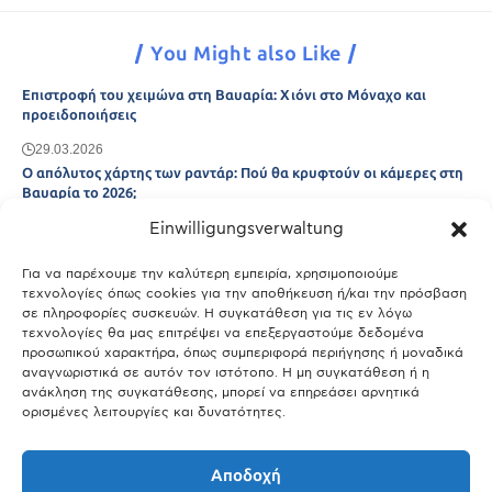
You Might also Like
Επιστροφή του χειμώνα στη Βαυαρία: Χιόνι στο Μόναχο και
προειδοποιήσεις
29.03.2026
Ο απόλυτος χάρτης των ραντάρ: Πού θα κρυφτούν οι κάμερες στη
Βαυαρία το 2026;
Einwilligungsverwaltung
29.03.2026
Άτλας Ευτυχίας: Ποιες πόλεις της Βαυαρίας αφήνουν πίσω τους το
Μόναχο;
Για να παρέχουμε την καλύτερη εμπειρία, χρησιμοποιούμε
τεχνολογίες όπως cookies για την αποθήκευση ή/και την πρόσβαση
25.03.2026
σε πληροφορίες συσκευών. Η συγκατάθεση για τις εν λόγω
Θύελλα χτυπά το Μόναχο: Κίνδυνος από τους ισχυρούς ανέμους
τεχνολογίες θα μας επιτρέψει να επεξεργαστούμε δεδομένα
και τις καταιγίδες
προσωπικού χαρακτήρα, όπως συμπεριφορά περιήγησης ή μοναδικά
αναγνωριστικά σε αυτόν τον ιστότοπο. Η μη συγκατάθεση ή η
25.03.2026
ανάκληση της συγκατάθεσης, μπορεί να επηρεάσει αρνητικά
ορισμένες λειτουργίες και δυνατότητες.
Show More
Αποδοχή