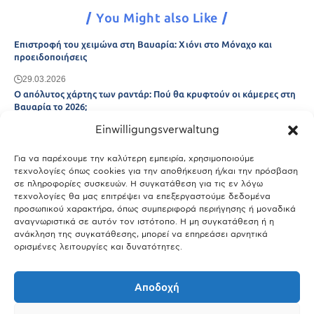
You Might also Like
Επιστροφή του χειμώνα στη Βαυαρία: Χιόνι στο Μόναχο και
προειδοποιήσεις
29.03.2026
Ο απόλυτος χάρτης των ραντάρ: Πού θα κρυφτούν οι κάμερες στη
Βαυαρία το 2026;
Einwilligungsverwaltung
29.03.2026
Άτλας Ευτυχίας: Ποιες πόλεις της Βαυαρίας αφήνουν πίσω τους το
Μόναχο;
Για να παρέχουμε την καλύτερη εμπειρία, χρησιμοποιούμε
τεχνολογίες όπως cookies για την αποθήκευση ή/και την πρόσβαση
25.03.2026
σε πληροφορίες συσκευών. Η συγκατάθεση για τις εν λόγω
Θύελλα χτυπά το Μόναχο: Κίνδυνος από τους ισχυρούς ανέμους
τεχνολογίες θα μας επιτρέψει να επεξεργαστούμε δεδομένα
και τις καταιγίδες
προσωπικού χαρακτήρα, όπως συμπεριφορά περιήγησης ή μοναδικά
αναγνωριστικά σε αυτόν τον ιστότοπο. Η μη συγκατάθεση ή η
25.03.2026
ανάκληση της συγκατάθεσης, μπορεί να επηρεάσει αρνητικά
ορισμένες λειτουργίες και δυνατότητες.
Show More
Αποδοχή