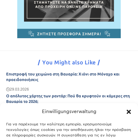
You Might also Like
Επιστροφή του χειμώνα στη Βαυαρία: Χιόνι στο Μόναχο και
προειδοποιήσεις
29.03.2026
Ο απόλυτος χάρτης των ραντάρ: Πού θα κρυφτούν οι κάμερες στη
Βαυαρία το 2026;
Einwilligungsverwaltung
29.03.2026
Άτλας Ευτυχίας: Ποιες πόλεις της Βαυαρίας αφήνουν πίσω τους το
Μόναχο;
Για να παρέχουμε την καλύτερη εμπειρία, χρησιμοποιούμε
τεχνολογίες όπως cookies για την αποθήκευση ή/και την πρόσβαση
25.03.2026
σε πληροφορίες συσκευών. Η συγκατάθεση για τις εν λόγω