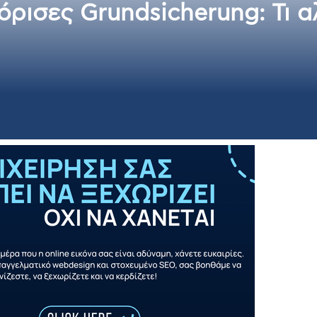
όρισες Grundsicherung: Τι α