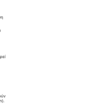
ση
α
ρεί
ούν
n).