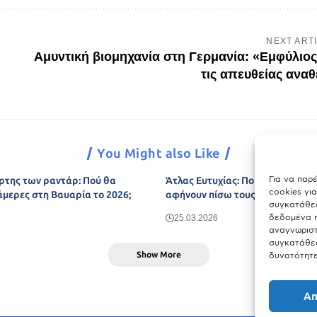
NEXT ART
Αμυντική βιομηχανία στη Γερμανία: «Εμφύλιος
τις απευθείας αναθ
You Might also Like
Για να παρ
ρτης των ραντάρ: Πού θα
Άτλας Ευτυχίας: Ποιες πόλεις τη
cookies γι
άμερες στη Βαυαρία το 2026;
αφήνουν πίσω τους το Μόναχο;
συγκατάθεσ
δεδομένα π
25.03.2026
αναγνωριστ
συγκατάθεσ
Show More
δυνατότητε
Απ