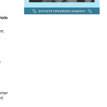
ποίο
ας
α
ι
nter
κή