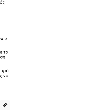
τός
ου 5
ε το
ηση
παρά
ς να