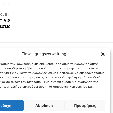
ICLE
» για
έσεις
Einwilligungsverwaltung
έχουμε την καλύτερη εμπειρία, χρησιμοποιούμε τεχνολογίες όπως
ς Βαυαρίας
Θύελλα χτυπά το Μόναχο: Κίνδυνος από τους
α την αποθήκευση ή/και την πρόσβαση σε πληροφορίες συσκευών. Η
ισχυρούς ανέμους και τις καταιγίδες
η για τις εν λόγω τεχνολογίες θα μας επιτρέψει να επεξεργαστούμε
ροσωπικού χαρακτήρα, όπως συμπεριφορά περιήγησης ή μοναδικά
25.03.2026
ικά σε αυτόν τον ιστότοπο. Η μη συγκατάθεση ή η ανάκληση της
ης, μπορεί να επηρεάσει αρνητικά ορισμένες λειτουργίες και
ς.
οδοχή
Ablehnen
Προτιμήσεις