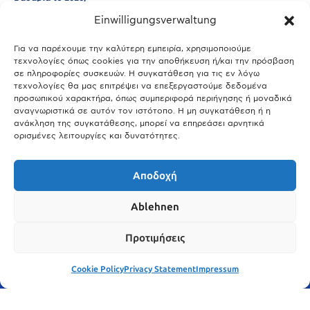
Einwilligungsverwaltung
29.03.2026
Άτλας Ευτυχίας: Ποιες πόλεις της Βαυαρίας αφήνουν πίσω τους το
Μόναχο;
Για να παρέχουμε την καλύτερη εμπειρία, χρησιμοποιούμε
τεχνολογίες όπως cookies για την αποθήκευση ή/και την πρόσβαση
25.03.2026
σε πληροφορίες συσκευών. Η συγκατάθεση για τις εν λόγω
Θύελλα χτυπά το Μόναχο: Κίνδυνος από τους ισχυρούς ανέμους
τεχνολογίες θα μας επιτρέψει να επεξεργαστούμε δεδομένα
και τις καταιγίδες
προσωπικού χαρακτήρα, όπως συμπεριφορά περιήγησης ή μοναδικά
αναγνωριστικά σε αυτόν τον ιστότοπο. Η μη συγκατάθεση ή η
25.03.2026
ανάκληση της συγκατάθεσης, μπορεί να επηρεάσει αρνητικά
ορισμένες λειτουργίες και δυνατότητες.
Show More
Αποδοχή
Ablehnen
Προτιμήσεις
Cookie Policy
Privacy Statement
Impressum