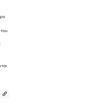
ερο
 του
ς
νται