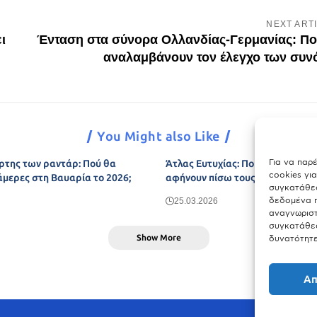
NEXT ART
ι
Ένταση στα σύνορα Ολλανδίας-Γερμανίας: Πο
αναλαμβάνουν τον έλεγχο των συ
You Might also Like
Για να παρ
ρτης των ραντάρ: Πού θα
Άτλας Ευτυχίας: Ποιες πόλεις τη
cookies γι
άμερες στη Βαυαρία το 2026;
αφήνουν πίσω τους το Μόναχο;
συγκατάθεσ
δεδομένα π
25.03.2026
αναγνωριστ
συγκατάθεσ
Show More
δυνατότητε
Απ