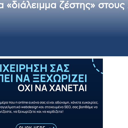
α «διάλειμμα ζέστης» στους 