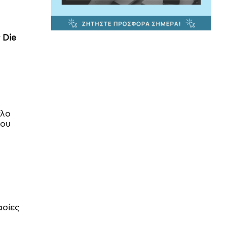
 Die
τλο
του
ασίες