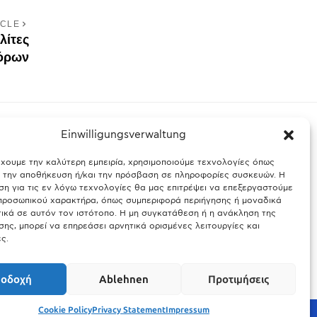
ICLE
λίτες
νόρων
Einwilligungsverwaltung
έχουμε την καλύτερη εμπειρία, χρησιμοποιούμε τεχνολογίες όπως
ς Βαυαρίας
Θύελλα χτυπά το Μόναχο: Κίνδυνος από τους
α την αποθήκευση ή/και την πρόσβαση σε πληροφορίες συσκευών. Η
ισχυρούς ανέμους και τις καταιγίδες
η για τις εν λόγω τεχνολογίες θα μας επιτρέψει να επεξεργαστούμε
ροσωπικού χαρακτήρα, όπως συμπεριφορά περιήγησης ή μοναδικά
25.03.2026
ικά σε αυτόν τον ιστότοπο. Η μη συγκατάθεση ή η ανάκληση της
ης, μπορεί να επηρεάσει αρνητικά ορισμένες λειτουργίες και
ς.
οδοχή
Ablehnen
Προτιμήσεις
Cookie Policy
Privacy Statement
Impressum