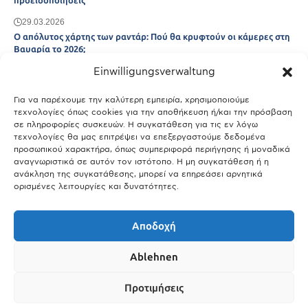
προειδοποιήσεις
29.03.2026
Ο απόλυτος χάρτης των ραντάρ: Πού θα κρυφτούν οι κάμερες στη
Βαυαρία το 2026;
Einwilligungsverwaltung
29.03.2026
Άτλας Ευτυχίας: Ποιες πόλεις της Βαυαρίας αφήνουν πίσω τους το
Μόναχο;
Για να παρέχουμε την καλύτερη εμπειρία, χρησιμοποιούμε
τεχνολογίες όπως cookies για την αποθήκευση ή/και την πρόσβαση
25.03.2026
σε πληροφορίες συσκευών. Η συγκατάθεση για τις εν λόγω
Θύελλα χτυπά το Μόναχο: Κίνδυνος από τους ισχυρούς ανέμους
τεχνολογίες θα μας επιτρέψει να επεξεργαστούμε δεδομένα
και τις καταιγίδες
προσωπικού χαρακτήρα, όπως συμπεριφορά περιήγησης ή μοναδικά
αναγνωριστικά σε αυτόν τον ιστότοπο. Η μη συγκατάθεση ή η
25.03.2026
ανάκληση της συγκατάθεσης, μπορεί να επηρεάσει αρνητικά
ορισμένες λειτουργίες και δυνατότητες.
Show More
Αποδοχή
Ablehnen
Προτιμήσεις