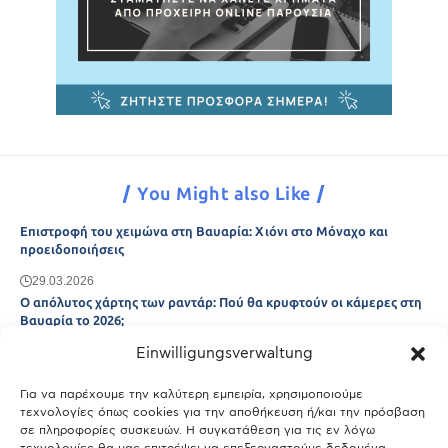
You Might also Like
Επιστροφή του χειμώνα στη Βαυαρία: Χιόνι στο Μόναχο και
προειδοποιήσεις
29.03.2026
Ο απόλυτος χάρτης των ραντάρ: Πού θα κρυφτούν οι κάμερες στη
Βαυαρία το 2026;
Einwilligungsverwaltung
29.03.2026
Άτλας Ευτυχίας: Ποιες πόλεις της Βαυαρίας αφήνουν πίσω τους το
Μόναχο;
Για να παρέχουμε την καλύτερη εμπειρία, χρησιμοποιούμε
τεχνολογίες όπως cookies για την αποθήκευση ή/και την πρόσβαση
25.03.2026
σε πληροφορίες συσκευών. Η συγκατάθεση για τις εν λόγω
Θύελλα χτυπά το Μόναχο: Κίνδυνος από τους ισχυρούς ανέμους